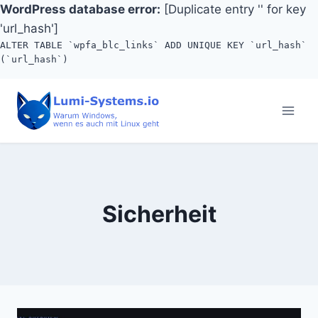
WordPress database error:
[Duplicate entry '' for key
'url_hash']
ALTER TABLE `wpfa_blc_links` ADD UNIQUE KEY `url_hash`
(`url_hash`)
Skip
to
content
Sicherheit