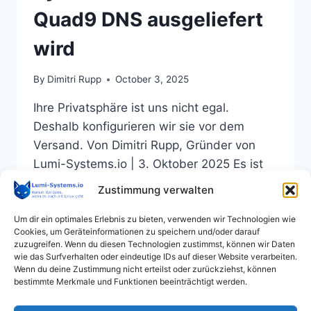
Quad9 DNS ausgeliefert
wird
By
Dimitri Rupp
October 3, 2025
Ihre Privatsphäre ist uns nicht egal.
Deshalb konfigurieren wir sie vor dem
Versand. Von Dimitri Rupp, Gründer von
Lumi-Systems.io | 3. Oktober 2025 Es ist
2025, und die meisten Menschen kaufen
Zustimmung verwalten
immer noch Computer, die genauso
unsicher sind wie vor zehn Jahren. Ihr
Um dir ein optimales Erlebnis zu bieten, verwenden wir Technologien wie
Cookies, um Geräteinformationen zu speichern und/oder darauf
neuer Laptop kommt aus der Box, Sie
zuzugreifen. Wenn du diesen Technologien zustimmst, können wir Daten
schalten ihn ein – und…
wie das Surfverhalten oder eindeutige IDs auf dieser Website verarbeiten.
Wenn du deine Zustimmung nicht erteilst oder zurückziehst, können
bestimmte Merkmale und Funktionen beeinträchtigt werden.
SICHERHEIT
READ MORE
AB